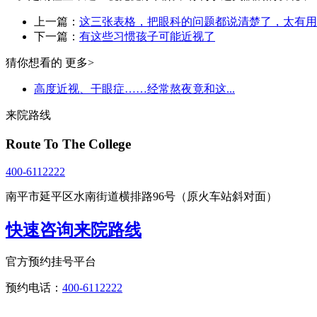
上一篇：
这三张表格，把眼科的问题都说清楚了，太有用
下一篇：
有这些习惯孩子可能近视了
猜你想看的
更多>
高度近视、干眼症……经常熬夜竟和这...
来院路线
Route To The College
400-6112222
南平市延平区水南街道横排路96号（原火车站斜对面）
快速咨询来院路线
官方预约挂号平台
预约电话：
400-6112222
点击直接拨打咨询热线