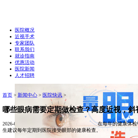
医院概况
近视手术
专家团队
联系我们
就诊指南
优惠活动
医院新闻
人才招聘
首页
>
新闻中心
>
医院快讯
>
哪些眼病需要定期做检查？高度近视，斜
2026-06-17 作者：hxyk
字体大小:
A+
A-
在每年的健康体检
生建议每年定期到医院接受眼部的健康检查。